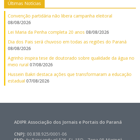
Últimas Notícias
Convenção partidária não libera campanha eleitoral
08/08/2026
Lei Maria da Penha completa 20 anos
08/08/2026
Dia dos Pais será chuvoso em todas as regiões do Paraná
08/08/2026
Agrinho inspira tese de doutorado sobre qualidade da água no
meio rural
07/08/2026
Hussein Bakri destaca ações que transformaram a educação
estadual
07/08/2026
ADIPR Associação dos Jornais e Portais do Paraná
CNPJ:
00.838.925/0001-06
END:
Av.Paissandu nº 526, SL 15D - Zona 05 Maringá –