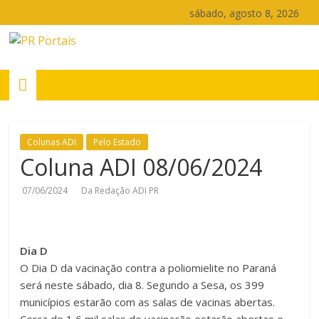
Pular
sábado, agosto 8, 2026
para
o
PR
conteúdo
Portais
Portal
Colunas ADI
Pelo Estado
de
Coluna ADI 08/06/2024
notícias
do
07/06/2024
Da Redação ADI PR
Paraná
Dia D
O Dia D da vacinação contra a poliomielite no Paraná
será neste sábado, dia 8. Segundo a Sesa, os 399
municípios estarão com as salas de vacinas abertas.