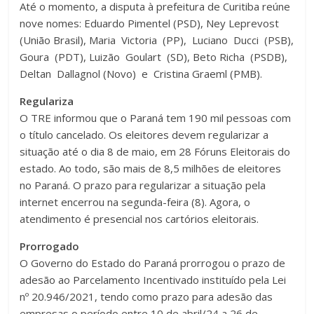
Até o momento, a disputa à prefeitura de Curitiba reúne
nove nomes: Eduardo Pimentel (PSD), Ney Leprevost
(União Brasil), Maria Victoria (PP), Luciano Ducci (PSB),
Goura (PDT), Luizão Goulart (SD), Beto Richa (PSDB),
Deltan Dallagnol (Novo) e Cristina Graeml (PMB).
Regulariza
O TRE informou que o Paraná tem 190 mil pessoas com
o título cancelado. Os eleitores devem regularizar a
situação até o dia 8 de maio, em 28 Fóruns Eleitorais do
estado. Ao todo, são mais de 8,5 milhões de eleitores
no Paraná. O prazo para regularizar a situação pela
internet encerrou na segunda-feira (8). Agora, o
atendimento é presencial nos cartórios eleitorais.
Prorrogado
O Governo do Estado do Paraná prorrogou o prazo de
adesão ao Parcelamento Incentivado instituído pela Lei
nº 20.946/2021, tendo como prazo para adesão das
empresas o período entre 10 de abril/24 a 26 de