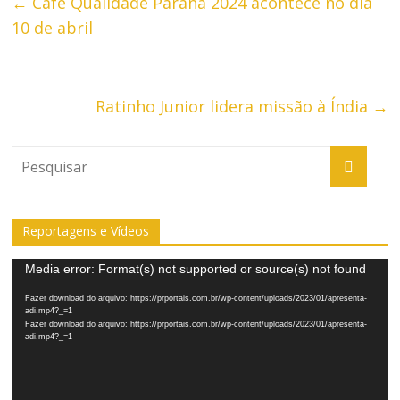
←
Café Qualidade Paraná 2024 acontece no dia
10 de abril
Ratinho Junior lidera missão à Índia
→
Reportagens e Vídeos
Tocador
Media error: Format(s) not supported or source(s) not found
de
Fazer download do arquivo: https://prportais.com.br/wp-content/uploads/2023/01/apresenta-
vídeo
adi.mp4?_=1
Fazer download do arquivo: https://prportais.com.br/wp-content/uploads/2023/01/apresenta-
adi.mp4?_=1