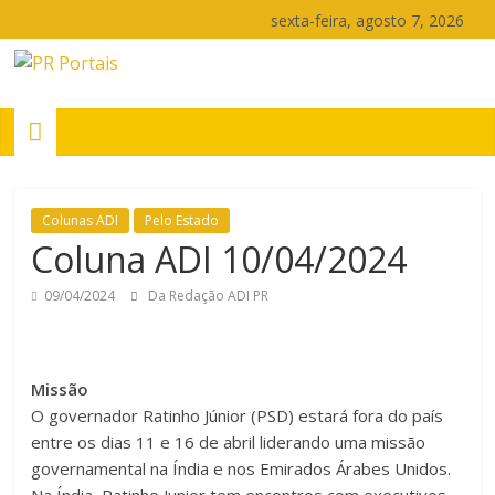
Pular
sexta-feira, agosto 7, 2026
para
o
PR
conteúdo
Portais
Portal
Colunas ADI
Pelo Estado
de
Coluna ADI 10/04/2024
notícias
do
09/04/2024
Da Redação ADI PR
Paraná
Missão
O governador Ratinho Júnior (PSD) estará fora do país
entre os dias 11 e 16 de abril liderando uma missão
governamental na Índia e nos Emirados Árabes Unidos.