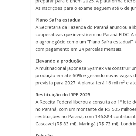
preparar para o Enem 2025. A plataforma oferec
As inscrições para o exame seguem até 6 de jun
Plano Safra estadual
A Secretaria da Fazenda do Paraná anunciou a l
cooperativas que investirem no Paraná FIDC. A m
o agronegócio como um “Plano Safra estadual”. O
com pagamento em 24 parcelas mensais.
Elevando a produção
A multinacional japonesa Sysmex vai construir 
produção em até 60% e gerando novas vagas d
prevista para 2027. A planta terá 16 mil m² e 
Restituição do IRPF 2025
A Receita Federal liberou a consulta ao 1º lote 
no Paraná, com um montante de R$ 505 milhões. 
restituições no Paraná, com 146.884 contribui
Cascavel (R$ 83 mi), Maringá (R$ 73 mi), Londri
Seleção