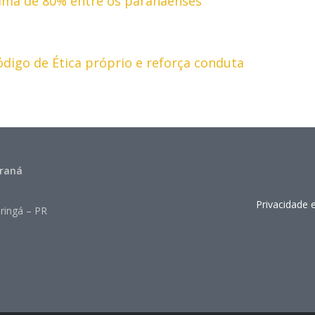
ima de 80% entre os paranaenses
ódigo de Ética próprio e reforça conduta
araná
Privacidade 
ringá – PR