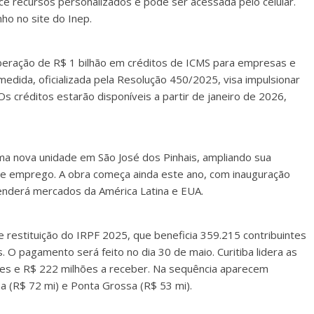
e recursos personalizados e pode ser acessada pelo celular.
ho no site do Inep.
iberação de R$ 1 bilhão em créditos de ICMS para empresas e
edida, oficializada pela Resolução 450/2025, visa impulsionar
s créditos estarão disponíveis a partir de janeiro de 2026,
uma nova unidade em São José dos Pinhais, ampliando sua
e emprego. A obra começa ainda este ano, com inauguração
atenderá mercados da América Latina e EUA.
de restituição do IRPF 2025, que beneficia 359.215 contribuintes
O pagamento será feito no dia 30 de maio. Curitiba lidera as
ntes e R$ 222 milhões a receber. Na sequência aparecem
na (R$ 72 mi) e Ponta Grossa (R$ 53 mi).