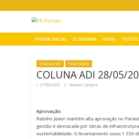
Pular
para
o
PR
conteúdo
Portais
PÁGINA INICIAL
ECONOMIA
GERAL
POLÍTI
Portal
de
Colunas ADI
Pelo Estado
notícias
COLUNA ADI 28/05/2
do
Paraná
27/05/2025
Viviane Campos
Aprovação
Ratinho Júnior mantém alta aprovação no Para
gestão é destacada por obras de infraestrutura
sustentabilidade. O levantamento ouviu 1.550 