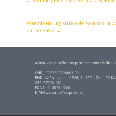
←
Ratinho Junior mantém aprovação ac
Assembleia Legislativa do Paraná cria C
parlamentar
→
ADIPR Associação dos Jornais e Portais do P
CNPJ:
00.838.925/0001-06
END:
Av.Paissandu nº 526, SL 15D - Zona 05 Ma
CEP:
87050-130
FONE:
41-3079-4666
E-MAIL:
ricardo@adipr.com.br