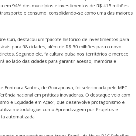
ça em 94% dos municípios e investimentos de R$ 415 milhões
 transporte e consumo, consolidando-se como uma das maiores
dre Curi, destacou um “pacote histórico de investimentos para
musicais para 98 cidades, além de R$ 50 milhões para o novo
etos. Segundo ele, “a cultura pulsa nos territórios e merece
uirá ao lado das cidades para garantir acesso, memória e
ine Fontoura Santos, de Guarapuava, foi selecionada pelo MEC
ferência nacional em práticas inovadoras. O destaque veio com
ismo e Equidade em Ação”, que desenvolve protagonismo e
a utiliza metodologias como Aprendizagem por Projetos e
rta automatizada.
 Esporte para receber uma Arena Brasil, via Novo PAC Seleções,