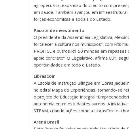
agropecuária, expansão do crédito com presen
em saúde. Também avançou em infraestrutura,
forças econômicas e sociais do Estado.
Pacote de investimento
O presidente da Assembleia Legislativa, Alexan
fortalecer a cultura nos municípios”, com kits 
PROFICE e outros R$ 50 milhões em repasses dir
apoio concreto”. O Legislativo, afirma Curi, seg
oportunidades em todo o Estado.
LibrasCoin
A Escola de Instrução Bilíngue em Libras Jaquel
no edital Mapa de Experiências, tornando-se re
o projeto de Educação Integral “Empreendedor
autonomia entre estudantes surdos. A iniciativ
STEAM, criando ações como a LibrasCoin e a ho
Arena Brasil
Pato Branco foi selecionada pelo Ministério do