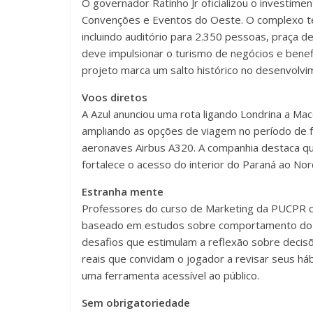
O governador Ratinho Jr oficializou o investim
Convenções e Eventos do Oeste. O complexo terá
incluindo auditório para 2.350 pessoas, praça d
deve impulsionar o turismo de negócios e benefi
projeto marca um salto histórico no desenvolvi
Voos diretos
A Azul anunciou uma rota ligando Londrina a Ma
ampliando as opções de viagem no período de 
aeronaves Airbus A320. A companhia destaca q
fortalece o acesso do interior do Paraná ao Nor
Estranha mente
Professores do curso de Marketing da PUCPR c
baseado em estudos sobre comportamento do c
desafios que estimulam a reflexão sobre decisõ
reais que convidam o jogador a revisar seus háb
uma ferramenta acessível ao público.
Sem obrigatoriedade