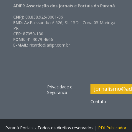
ADIPR Associação dos Jornais e Portais do Paraná
CNPJ:
00.838.925/0001-06
END:
Av.Paissandu nº 526, SL 15D - Zona 05 Maringá –
PR
CEP:
87050-130
FONE:
41-3079-4666
E-MAIL:
ricardo@adipr.com.br
Privacidade e
jornalismo@ad
Segurança
Contato
Paraná Portais - Todos os direitos reservados |
PDI Publicador