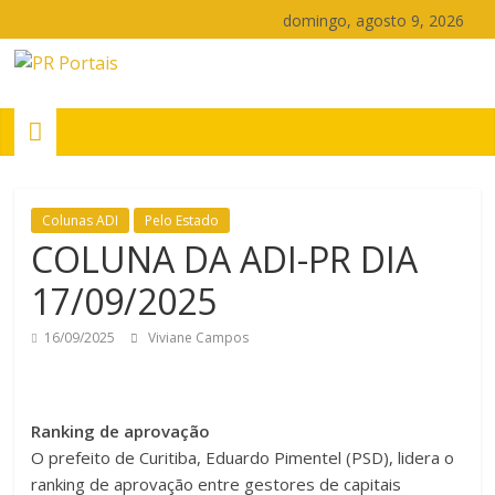
Pular
domingo, agosto 9, 2026
para
o
PR
conteúdo
Portais
Portal
Colunas ADI
Pelo Estado
de
COLUNA DA ADI-PR DIA
notícias
17/09/2025
do
Paraná
16/09/2025
Viviane Campos
Ranking de aprovação
O prefeito de Curitiba, Eduardo Pimentel (PSD), lidera o
ranking de aprovação entre gestores de capitais