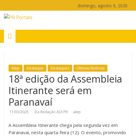
Pular
domingo, agosto 9, 2026
para
o
PR
conteúdo
Portais
Portal
de
Alep
Destaque
Destaques
Últimas Notícias
notícias
18ª edição da Assembleia
do
Paraná
Itinerante será em
Paranavaí
11/03/2025
Da Redação ADI PR
alep
A Assembleia Itinerante chega pela segunda vez em
Paranavaí, nesta quarta-feira (12). O evento, promovido