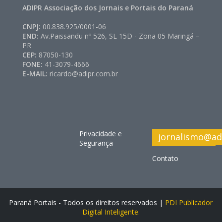
ADIPR Associação dos Jornais e Portais do Paraná
CNPJ:
00.838.925/0001-06
END:
Av.Paissandu nº 526, SL 15D - Zona 05 Maringá –
PR
CEP:
87050-130
FONE:
41-3079-4666
E-MAIL:
ricardo@adipr.com.br
Privacidade e
jornalismo@ad
Segurança
Contato
Paraná Portais - Todos os direitos reservados |
PDI Publicador
Digital Inteligente.