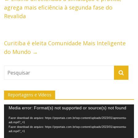
agrega mais eficiência à segunda fase do
Revalida
Curitiba é eleita Comunidade Mais Inteligente
do Mundo
→
Reportagens e Vídeos
Tocador
Media error: Format(s) not supported or source(s) not found
de
Fazer download do arquivo: https://prportais.com.br/wp-content/uploads/2023/01/apresenta-
vídeo
adi.mp4?_=1
Fazer download do arquivo: https://prportais.com.br/wp-content/uploads/2023/01/apresenta-
adi.mp4?_=1