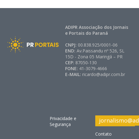
ADIPR Associação dos Jornais
e Portais do Paraná
CNPJ:
00.838.925/0001-06
END:
Av.Paissandu nº 526, SL
15D - Zona 05 Maringá – PR
CEP:
87050-130
FONE:
41-3079-4666
E-MAIL:
ricardo@adipr.com.br
Privacidade e
jornalismo@ad
Segurança
Contato