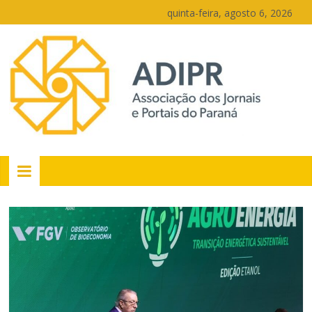
Pular
quinta-feira, agosto 6, 2026
para
o
conteúdo
PR
Portais
Portal
de
notícias
do
Paraná