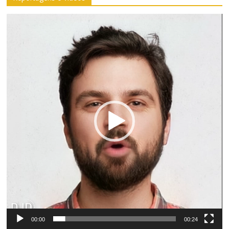
Tocador
de
vídeo
00:00
00:24