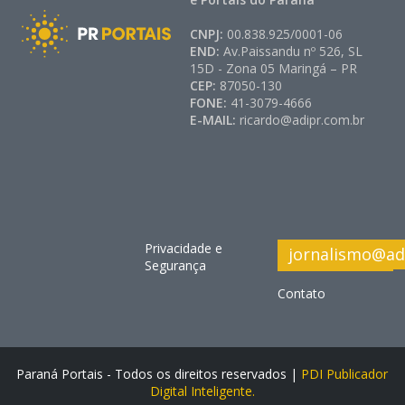
CNPJ:
00.838.925/0001-06
END:
Av.Paissandu nº 526, SL
15D - Zona 05 Maringá – PR
CEP:
87050-130
FONE:
41-3079-4666
E-MAIL:
ricardo@adipr.com.br
Privacidade e
jornalismo@ad
Segurança
Contato
Paraná Portais - Todos os direitos reservados |
PDI Publicador
Digital Inteligente.