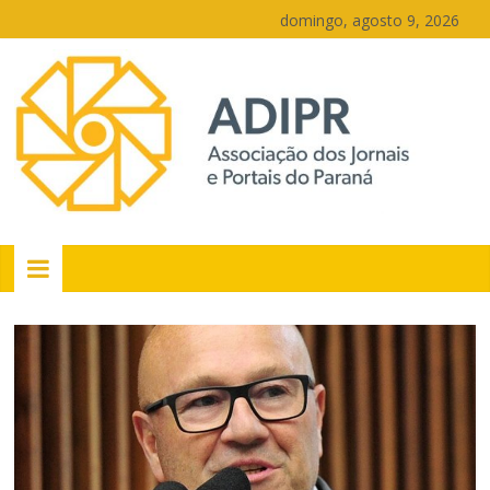
Pular
domingo, agosto 9, 2026
para
o
conteúdo
PR
Portais
Portal
de
notícias
do
Paraná