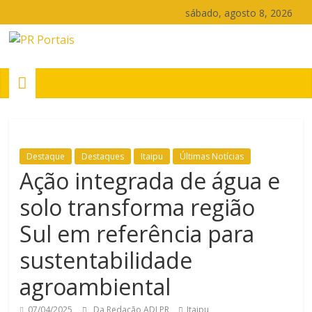
Pular
sábado, agosto 8, 2026
para
o
PR
conteúdo
Portais
Portal
de
Destaque
Destaques
Itaipu
Últimas Notícias
notícias
Ação integrada de água e
do
Paraná
solo transforma região
Sul em referência para
sustentabilidade
agroambiental
07/04/2025
Da Redação ADI PR
Itaipu