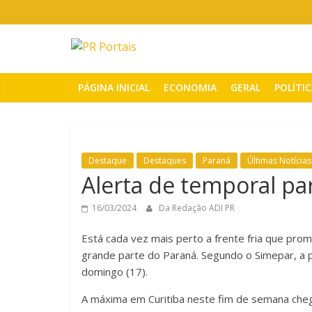
Pular
para
o
PR
conteúdo
Portais
PÁGINA INICIAL
ECONOMIA
GERAL
POLÍTI
Portal
de
notícias
Destaque
Destaques
Paraná
Últimas Notícias
do
Alerta de temporal pa
Paraná
16/03/2024
Da Redação ADI PR
Está cada vez mais perto a frente fria que prome
grande parte do Paraná. Segundo o Simepar, a 
domingo (17).
A máxima em Curitiba neste fim de semana cheg