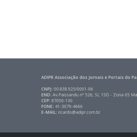
ADIPR Associação dos Jornais e Portais do P
CNPJ:
00.838.925/0001-06
END:
Av.Paissandu nº 526, SL 15D - Zona 05 Ma
CEP:
87050-130
FONE:
41-3079-4666
E-MAIL:
ricardo@adipr.com.br