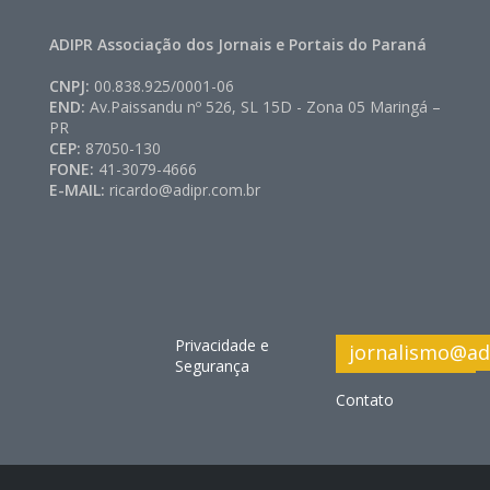
ADIPR Associação dos Jornais e Portais do Paraná
CNPJ:
00.838.925/0001-06
END:
Av.Paissandu nº 526, SL 15D - Zona 05 Maringá –
PR
CEP:
87050-130
FONE:
41-3079-4666
E-MAIL:
ricardo@adipr.com.br
Privacidade e
jornalismo@ad
Segurança
Contato