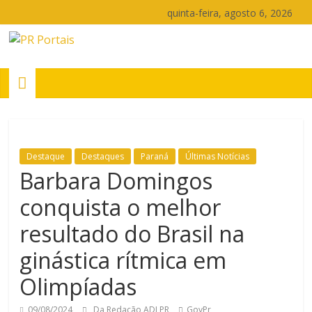
Pular
quinta-feira, agosto 6, 2026
para
o
PR
conteúdo
Portais
Portal
de
Destaque
Destaques
Paraná
Últimas Notícias
notícias
Barbara Domingos
do
Paraná
conquista o melhor
resultado do Brasil na
ginástica rítmica em
Olimpíadas
09/08/2024
Da Redação ADI PR
GovPr