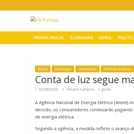
Pular
para
o
PR
conteúdo
Portais
PÁGINA INICIAL
ECONOMIA
GERAL
POLÍTI
Portal
de
notícias
Brasil
Destaque
Destaques
Últimas Notícias
do
Conta de luz segue ma
Paraná
02/06/2026
Viviane Campos
govbr
A Agência Nacional de Energia Elétrica (Aneel) 
decisão, os consumidores continuarão pagando 
de energia elétrica.
Segundo a agência, a medida reflete o avanço do