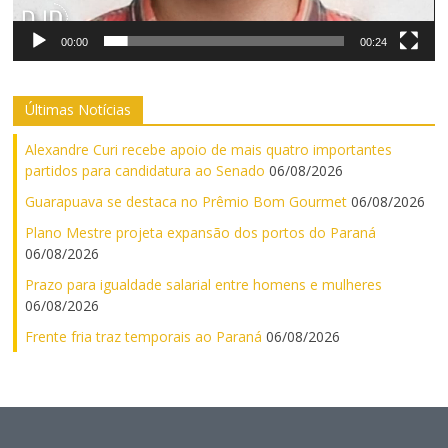
00:00
00:24
Últimas Notícias
Alexandre Curi recebe apoio de mais quatro importantes
partidos para candidatura ao Senado
06/08/2026
Guarapuava se destaca no Prêmio Bom Gourmet
06/08/2026
Plano Mestre projeta expansão dos portos do Paraná
06/08/2026
Prazo para igualdade salarial entre homens e mulheres
06/08/2026
Frente fria traz temporais ao Paraná
06/08/2026