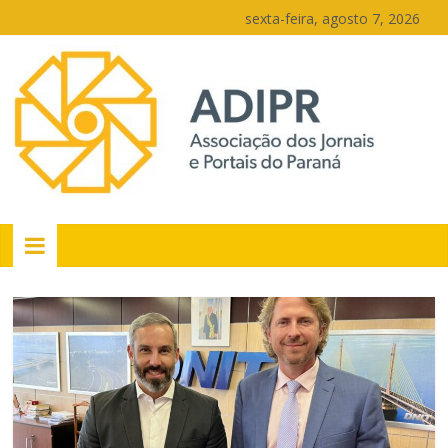
Pular
sexta-feira, agosto 7, 2026
para
o
conteúdo
PR
Portais
Portal
de
notícias
do
Paraná