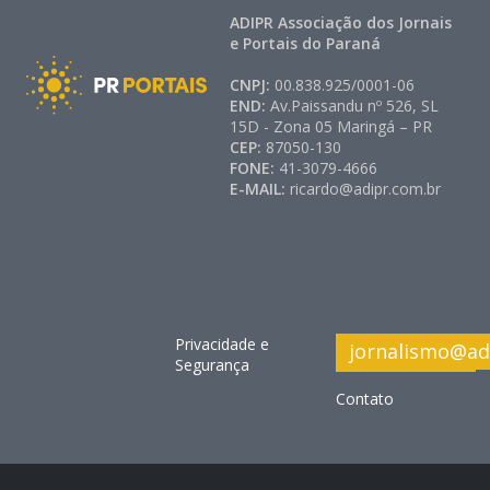
ADIPR Associação dos Jornais
e Portais do Paraná
CNPJ:
00.838.925/0001-06
END:
Av.Paissandu nº 526, SL
15D - Zona 05 Maringá – PR
CEP:
87050-130
FONE:
41-3079-4666
E-MAIL:
ricardo@adipr.com.br
Privacidade e
jornalismo@ad
Segurança
Contato