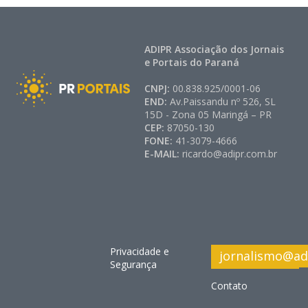
ADIPR Associação dos Jornais
e Portais do Paraná
CNPJ:
00.838.925/0001-06
END:
Av.Paissandu nº 526, SL
15D - Zona 05 Maringá – PR
CEP:
87050-130
FONE:
41-3079-4666
E-MAIL:
ricardo@adipr.com.br
Privacidade e
jornalismo@ad
Segurança
Contato