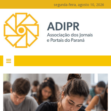
Pular
segunda-feira, agosto 10, 2026
para
o
conteúdo
PR
Portais
Portal
de
notícias
do
Paraná