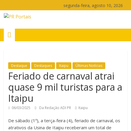
Pular
segunda-feira, agosto 10, 2026
para
o
PR
conteúdo
Portais
Portal
de
Destaque
Destaques
Itaipu
Últimas Notícias
notícias
Feriado de carnaval atrai
do
Paraná
quase 9 mil turistas para a
Itaipu
06/03/2025
Da Redação ADI PR
Itaipu
De sábado (1º), a terça-feira (4), feriado de carnaval, os
atrativos da Usina de Itaipu receberam um total de