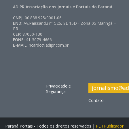
ADIPR Associação dos Jornais e Portais do Paraná
CNPJ:
00.838.925/0001-06
END:
Av.Paissandu nº 526, SL 15D - Zona 05 Maringá –
PR
CEP:
87050-130
FONE:
41-3079-4666
E-MAIL:
ricardo@adipr.com.br
Privacidade e
jornalismo@ad
Segurança
Contato
Paraná Portais - Todos os direitos reservados |
PDI Publicador