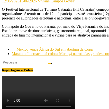
12/06/2026
11/06/2026
Viviane Campos
GovPr
O Festival Internacional de Turismo Cataratas (FITCataratas) começou 
organizadores é reunir mais de 12 mil participantes até sexta-feira (1
presença de autoridades estaduais e nacionais, entre elas o vice-gove
Com apoio do Governo do Paraná, por meio do Viaje Paraná e do Insti
Estado promove destinos turísticos, gastronomia regional, oportunida
entrada do turismo internacional e vitrine para os atrativos paranaense
←
México vence África do Sul em abertura da Copa
Maratona Internacional coloca Maringá na rota das grandes cor
Reportagens e Vídeos