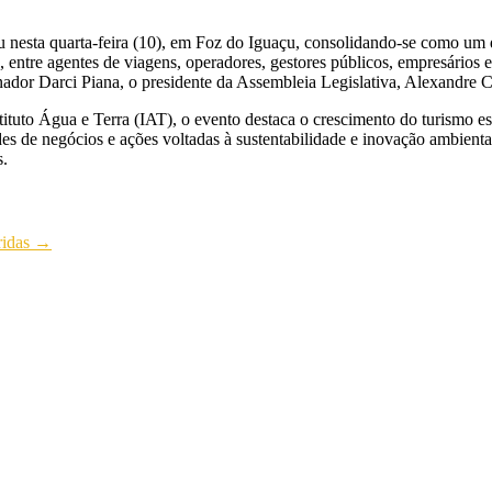
nesta quarta-feira (10), em Foz do Iguaçu, consolidando-se como um dos
2), entre agentes de viagens, operadores, gestores públicos, empresários 
rnador Darci Piana, o presidente da Assembleia Legislativa, Alexandre C
tuto Água e Terra (IAT), o evento destaca o crescimento do turismo e
des de negócios e ações voltadas à sustentabilidade e inovação ambient
s.
ridas
→