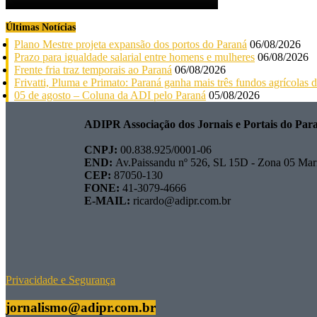
Últimas Notícias
Plano Mestre projeta expansão dos portos do Paraná
06/08/2026
Prazo para igualdade salarial entre homens e mulheres
06/08/2026
Frente fria traz temporais ao Paraná
06/08/2026
Frivatti, Pluma e Primato: Paraná ganha mais três fundos agrícolas
05 de agosto – Coluna da ADI pelo Paraná
05/08/2026
ADIPR Associação dos Jornais e Portais do Par
CNPJ:
00.838.925/0001-06
END:
Av.Paissandu nº 526, SL 15D - Zona 05 Mar
CEP:
87050-130
FONE:
41-3079-4666
E-MAIL:
ricardo@adipr.com.br
Privacidade e Segurança
jornalismo@adipr.com.br