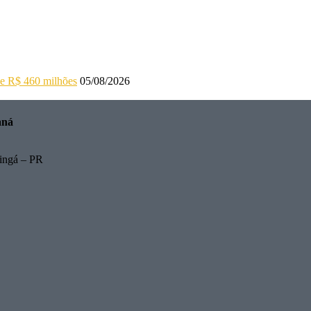
 de R$ 460 milhões
05/08/2026
aná
ingá – PR