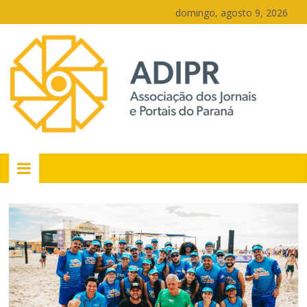
Pular
domingo, agosto 9, 2026
para
o
conteúdo
PR
Portais
Portal
de
notícias
do
Paraná