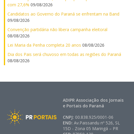
com 27,6%
09/08/2026
Candidatos ao Governo do Paraná se enfrentam na Band
09/08/2026
Convenção partidária não libera campanha eleitoral
08/08/2026
Lei Maria da Penha completa 20 anos
08/08/2026
Dia dos Pais será chuvoso em todas as regiões do Paraná
08/08/2026
ADIPR Associação dos Jornais
e Portais do Paraná
CNPJ:
00.838.925/0001-06
END:
Av.Paissandu nº 526, SL
15D - Zona 05 Maringá – PR