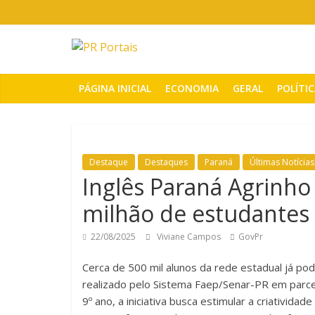
Pular
para
o
PR
conteúdo
Portais
PÁGINA INICIAL
ECONOMIA
GERAL
POLÍTI
Portal
de
notícias
Destaque
Destaques
Paraná
Últimas Notícias
do
Inglês Paraná Agrinho
Paraná
milhão de estudantes
22/08/2025
Viviane Campos
GovPr
Cerca de 500 mil alunos da rede estadual já po
realizado pelo Sistema Faep/Senar-PR em parce
9º ano, a iniciativa busca estimular a criativida