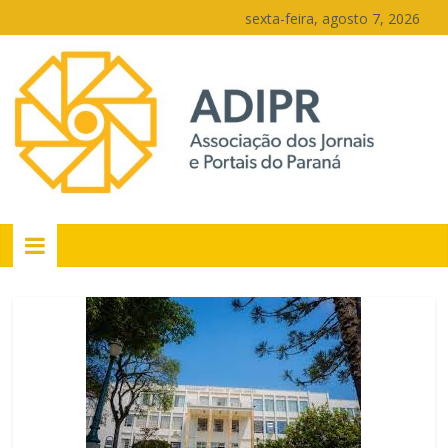
Pular
sexta-feira, agosto 7, 2026
para
o
conteúdo
PR
Portais
Portal
de
notícias
do
Paraná