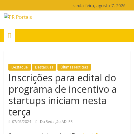
Pular
sexta-feira, agosto 7, 2026
para
o
PR
conteúdo
Portais
Portal
de
Destaque
Destaques
Últimas Notícias
notícias
Inscrições para edital do
do
Paraná
programa de incentivo a
startups iniciam nesta
terça
07/05/2024
Da Redação ADI PR