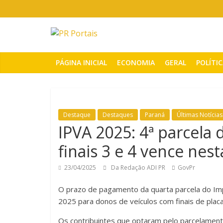
Pular
para
o
PR
conteúdo
Portais
PÁGINA INICIAL
ECONOMIA
GERAL
POLÍTI
Portal
de
notícias
Destaque
Destaques
Paraná
Últimas Notícias
do
IPVA 2025: 4ª parcela 
Paraná
finais 3 e 4 vence nest
23/04/2025
Da Redação ADI PR
GovPr
O prazo de pagamento da quarta parcela do Im
2025 para donos de veículos com finais de placa 
Os contribuintes que optaram pelo parcelamen