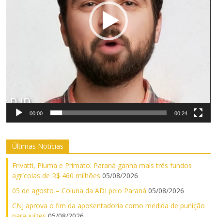
00:00
00:24
Últimas Notícias
Frivatti, Pluma e Primato: Paraná ganha mais três fundos
agrícolas de R$ 460 milhões
05/08/2026
05 de agosto – Coluna da ADI pelo Paraná
05/08/2026
CNJ aprova o fim da aposentadoria como medida de punição
para juízes
05/08/2026