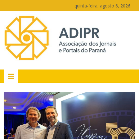
Pular
quinta-feira, agosto 6, 2026
para
o
conteúdo
PR
Portais
Portal
de
notícias
do
Paraná