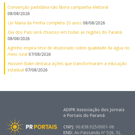
Convenção partidária não libera campanha eleitoral
08/08/2026
Lei Maria da Penha completa 20 anos
08/08/2026
Dia dos Pais será chuvoso em todas as regiões do Paraná
08/08/2026
Agrinho inspira tese de doutorado sobre qualidade da água no
meio rural
07/08/2026
Hussein Bakri destaca ações que transformaram a educação
estadual
07/08/2026
ADIPR Associação dos Jornais
e Portais do Paraná
CNPJ:
00.838.925/0001-06
END:
Av.Paissandu nº 526, SL