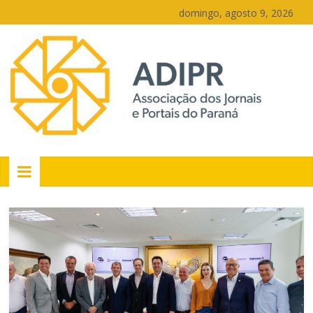
Pular
domingo, agosto 9, 2026
para
o
conteúdo
PR
Portais
Portal
de
notícias
do
Paraná