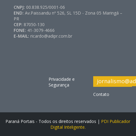
CNPJ:
00.838.925/0001-06
END:
Av.Paissandu nº 526, SL 15D - Zona 05 Maringá –
PR
CEP:
87050-130
FONE:
41-3079-4666
E-MAIL:
ricardo@adipr.com.br
Privacidade e
jornalismo@ad
Segurança
Contato
Paraná Portais - Todos os direitos reservados |
PDI Publicador
Digital Inteligente.