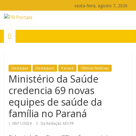
Pular
sexta-feira, agosto 7, 2026
para
o
PR
conteúdo
Portais
Portal
de
Destaque
Destaques
Paraná
Últimas Notícias
notícias
Ministério da Saúde
do
Paraná
credencia 69 novas
equipes de saúde da
família no Paraná
06/11/2024
Da Redação ADI PR