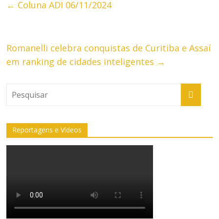
←
Coluna ADI 06/11/2024
Romanelli celebra conquistas de Curitiba e Assaí
em ranking de cidades inteligentes
→
Reportagens e Vídeos