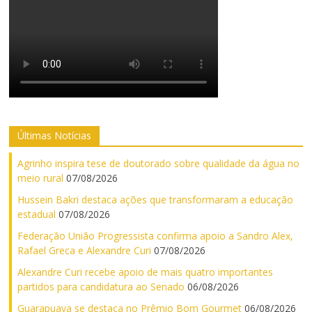
Últimas Notícias
Agrinho inspira tese de doutorado sobre qualidade da água no
meio rural
07/08/2026
Hussein Bakri destaca ações que transformaram a educação
estadual
07/08/2026
Federação União Progressista confirma apoio a Sandro Alex,
Rafael Greca e Alexandre Curi
07/08/2026
Alexandre Curi recebe apoio de mais quatro importantes
partidos para candidatura ao Senado
06/08/2026
Guarapuava se destaca no Prêmio Bom Gourmet
06/08/2026