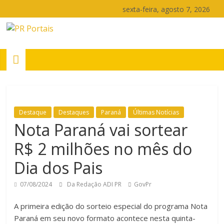
Pular
sexta-feira, agosto 7, 2026
para
o
PR
conteúdo
Portais
Portal
de
Destaque
Destaques
Paraná
Últimas Notícias
notícias
Nota Paraná vai sortear
do
Paraná
R$ 2 milhões no mês do
Dia dos Pais
07/08/2024
Da Redação ADI PR
GovPr
A primeira edição do sorteio especial do programa Nota
Paraná em seu novo formato acontece nesta quinta-