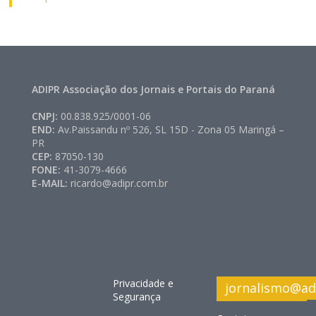
ADIPR Associação dos Jornais e Portais do Paraná
CNPJ:
00.838.925/0001-06
END:
Av.Paissandu nº 526, SL 15D - Zona 05 Maringá –
PR
CEP:
87050-130
FONE:
41-3079-4666
E-MAIL:
ricardo@adipr.com.br
Privacidade e
jornalismo@ad
Segurança