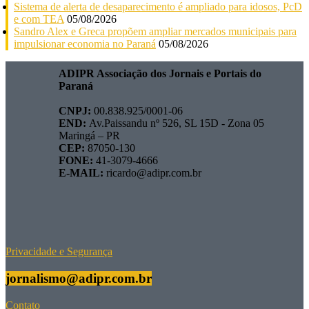
Sistema de alerta de desaparecimento é ampliado para idosos, PcD
e com TEA
05/08/2026
Sandro Alex e Greca propõem ampliar mercados municipais para
impulsionar economia no Paraná
05/08/2026
ADIPR Associação dos Jornais e Portais do
Paraná
CNPJ:
00.838.925/0001-06
END:
Av.Paissandu nº 526, SL 15D - Zona 05
Maringá – PR
CEP:
87050-130
FONE:
41-3079-4666
E-MAIL:
ricardo@adipr.com.br
Privacidade e Segurança
jornalismo@adipr.com.br
Contato