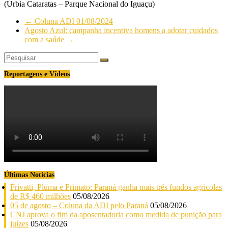
(Urbia Cataratas – Parque Nacional do Iguaçu)
←
Coluna ADI 01/08/2024
Agosto Azul: campanha incentiva homens a adotar cuidados
com a saúde
→
Reportagens e Vídeos
Últimas Notícias
Frivatti, Pluma e Primato: Paraná ganha mais três fundos agrícolas
de R$ 460 milhões
05/08/2026
05 de agosto – Coluna da ADI pelo Paraná
05/08/2026
CNJ aprova o fim da aposentadoria como medida de punição para
juízes
05/08/2026