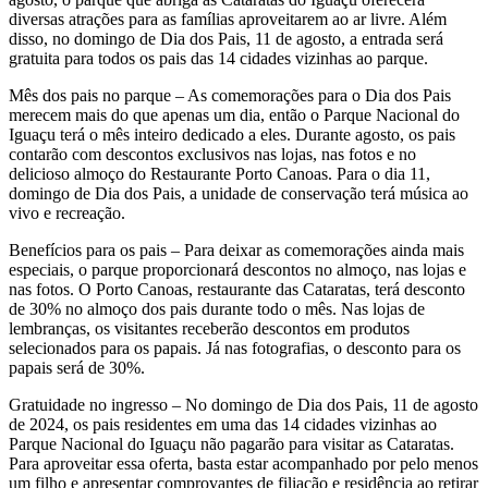
diversas atrações para as famílias aproveitarem ao ar livre. Além
disso, no domingo de Dia dos Pais, 11 de agosto, a entrada será
gratuita para todos os pais das 14 cidades vizinhas ao parque.
Mês dos pais no parque – As comemorações para o Dia dos Pais
merecem mais do que apenas um dia, então o Parque Nacional do
Iguaçu terá o mês inteiro dedicado a eles. Durante agosto, os pais
contarão com descontos exclusivos nas lojas, nas fotos e no
delicioso almoço do Restaurante Porto Canoas. Para o dia 11,
domingo de Dia dos Pais, a unidade de conservação terá música ao
vivo e recreação.
Benefícios para os pais – Para deixar as comemorações ainda mais
especiais, o parque proporcionará descontos no almoço, nas lojas e
nas fotos. O Porto Canoas, restaurante das Cataratas, terá desconto
de 30% no almoço dos pais durante todo o mês. Nas lojas de
lembranças, os visitantes receberão descontos em produtos
selecionados para os papais. Já nas fotografias, o desconto para os
papais será de 30%.
Gratuidade no ingresso – No domingo de Dia dos Pais, 11 de agosto
de 2024, os pais residentes em uma das 14 cidades vizinhas ao
Parque Nacional do Iguaçu não pagarão para visitar as Cataratas.
Para aproveitar essa oferta, basta estar acompanhado por pelo menos
um filho e apresentar comprovantes de filiação e residência ao retirar