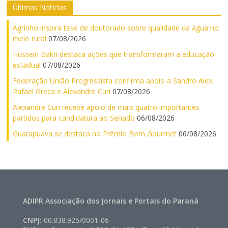
Últimas Notícias
Agrinho inspira tese de doutorado sobre qualidade da água no
meio rural
07/08/2026
Hussein Bakri destaca ações que transformaram a educação
estadual
07/08/2026
Federação União Progressista confirma apoio a Sandro Alex,
Rafael Greca e Alexandre Curi
07/08/2026
Alexandre Curi recebe apoio de mais quatro importantes
partidos para candidatura ao Senado
06/08/2026
Guarapuava se destaca no Prêmio Bom Gourmet
06/08/2026
ADIPR Associação dos Jornais e Portais do Paraná
CNPJ:
00.838.925/0001-06