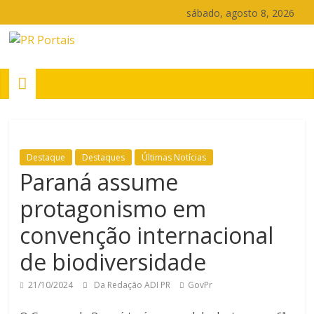
Pular
sábado, agosto 8, 2026
para
o
PR
conteúdo
Portais
Portal
de
Destaque
Destaques
Últimas Notícias
notícias
Paraná assume
do
Paraná
protagonismo em
convenção internacional
de biodiversidade
21/10/2024
Da Redação ADI PR
GovPr