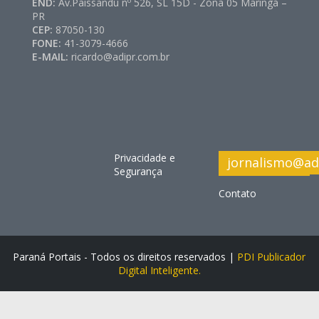
END:
Av.Paissandu nº 526, SL 15D - Zona 05 Maringá –
PR
CEP:
87050-130
FONE:
41-3079-4666
E-MAIL:
ricardo@adipr.com.br
Privacidade e
jornalismo@ad
Segurança
Contato
Paraná Portais - Todos os direitos reservados |
PDI Publicador
Digital Inteligente.