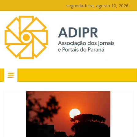
Pular
segunda-feira, agosto 10, 2026
para
o
conteúdo
PR
Portais
Portal
de
notícias
do
Paraná