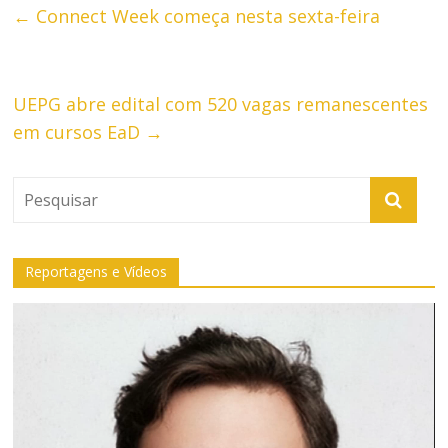
←
Connect Week começa nesta sexta-feira
UEPG abre edital com 520 vagas remanescentes
em cursos EaD
→
Reportagens e Vídeos
Tocador
de
vídeo