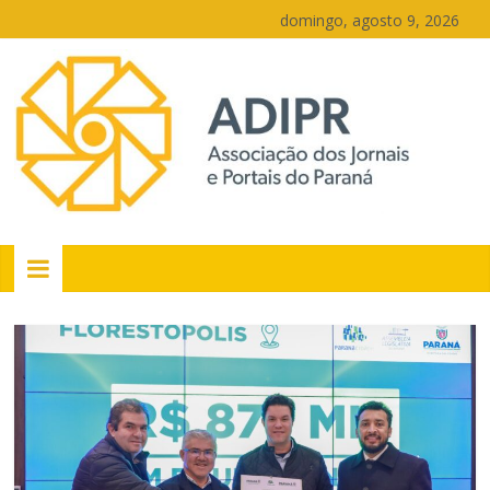
Pular
domingo, agosto 9, 2026
para
o
conteúdo
PR
Portais
Portal
de
notícias
do
Paraná