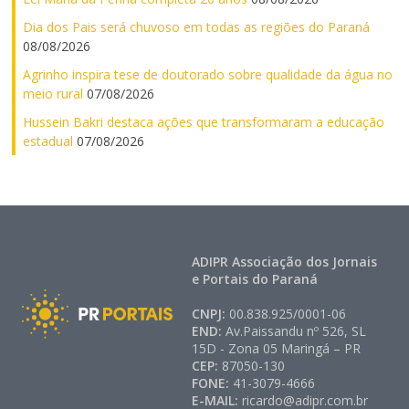
Dia dos Pais será chuvoso em todas as regiões do Paraná
08/08/2026
Agrinho inspira tese de doutorado sobre qualidade da água no
meio rural
07/08/2026
Hussein Bakri destaca ações que transformaram a educação
estadual
07/08/2026
ADIPR Associação dos Jornais
e Portais do Paraná
CNPJ:
00.838.925/0001-06
END:
Av.Paissandu nº 526, SL
15D - Zona 05 Maringá – PR
CEP:
87050-130
FONE:
41-3079-4666
E-MAIL:
ricardo@adipr.com.br