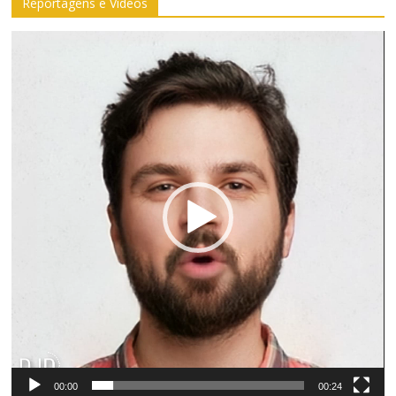
Reportagens e Vídeos
Tocador
de
vídeo
00:00
00:24