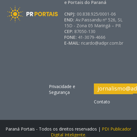
e Portais do Paraná
CNPJ:
00.838.925/0001-06
END:
Av.Paissandu nº 526, SL
15D - Zona 05 Maringá – PR
CEP:
87050-130
FONE:
41-3079-4666
E-MAIL:
ricardo@adipr.com.br
Privacidade e
jornalismo@ad
Segurança
Contato
Paraná Portais - Todos os direitos reservados |
PDI Publicador
Digital Inteligente.