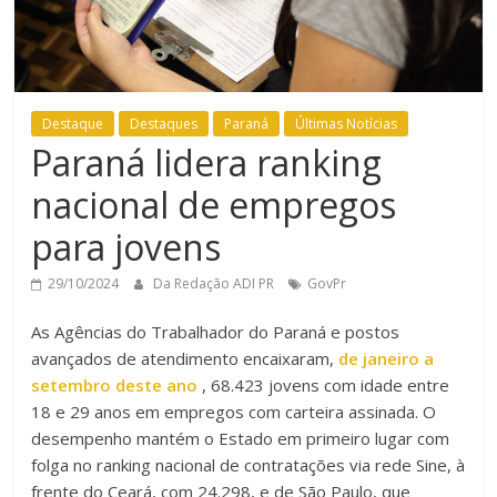
Destaque
Destaques
Paraná
Últimas Notícias
Paraná lidera ranking
nacional de empregos
para jovens
29/10/2024
Da Redação ADI PR
GovPr
As Agências do Trabalhador do Paraná e postos
avançados de atendimento encaixaram,
de janeiro a
setembro deste ano
, 68.423 jovens com idade entre
18 e 29 anos em empregos com carteira assinada. O
desempenho mantém o Estado em primeiro lugar com
folga no ranking nacional de contratações via rede Sine, à
frente do Ceará, com 24.298, e de São Paulo, que