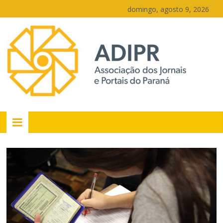
Pular
domingo, agosto 9, 2026
para
o
conteúdo
PR
Portais
Portal
de
notícias
do
Paraná