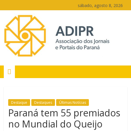
Pular
sábado, agosto 8, 2026
para
o
conteúdo
PR
Portais
Portal
de
Destaque
Destaques
Últimas Notícias
notícias
Paraná tem 55 premiados
do
Paraná
no Mundial do Queijo