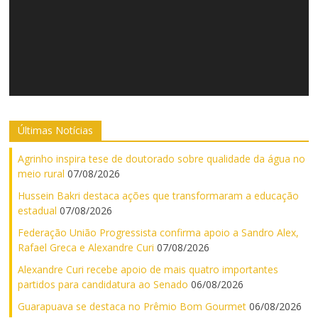
Últimas Notícias
Agrinho inspira tese de doutorado sobre qualidade da água no
meio rural
07/08/2026
Hussein Bakri destaca ações que transformaram a educação
estadual
07/08/2026
Federação União Progressista confirma apoio a Sandro Alex,
Rafael Greca e Alexandre Curi
07/08/2026
Alexandre Curi recebe apoio de mais quatro importantes
partidos para candidatura ao Senado
06/08/2026
Guarapuava se destaca no Prêmio Bom Gourmet
06/08/2026