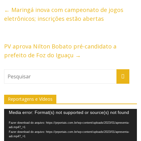
←
Maringá inova com campeonato de jogos
eletrônicos; inscrições estão abertas
PV aprova Nilton Bobato pré-candidato a
prefeito de Foz do Iguaçu
→
Reportagens e Vídeos
Tocador
Media error: Format(s) not supported or source(s) not found
de
Fazer download do arquivo: https://prportais.com.br/wp-content/uploads/2023/01/apresenta-
vídeo
adi.mp4?_=1
Fazer download do arquivo: https://prportais.com.br/wp-content/uploads/2023/01/apresenta-
adi.mp4?_=1