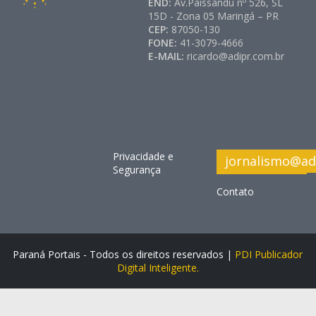
END:
Av.Paissandu nº 526, SL
15D - Zona 05 Maringá – PR
CEP:
87050-130
FONE:
41-3079-4666
E-MAIL:
ricardo@adipr.com.br
Privacidade e
jornalismo@ad
Segurança
Contato
Paraná Portais - Todos os direitos reservados |
PDI Publicador
Digital Inteligente.