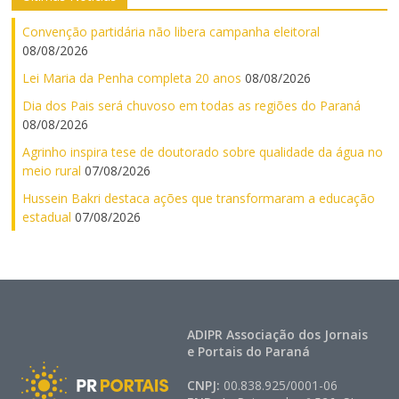
Convenção partidária não libera campanha eleitoral
08/08/2026
Lei Maria da Penha completa 20 anos
08/08/2026
Dia dos Pais será chuvoso em todas as regiões do Paraná
08/08/2026
Agrinho inspira tese de doutorado sobre qualidade da água no
meio rural
07/08/2026
Hussein Bakri destaca ações que transformaram a educação
estadual
07/08/2026
ADIPR Associação dos Jornais
e Portais do Paraná
CNPJ:
00.838.925/0001-06