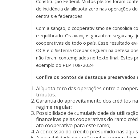
Constituição Federal. Muitos pleitos foram con
de incidência da alíquota zero nas operações do 
centrais e federações.
Com a sanção, o cooperativismo se consolida co
e equilibrado. Os avanços garantem segurança ju
cooperativas de todo o país. Esse resultado ev
OCB e o Sistema Ocepar seguem na defesa dos
não foram contemplados no texto final. Estes
exemplo do PLP 108/2024.
Confira os pontos de destaque preservados 
Alíquota zero das operações entre a cooper
tributos;
Garantia do aproveitamento dos créditos n
regime regular;
Possibilidade de cumulatividade da utilizaçã
financeiras pelas cooperativas do ramo cré
ato cooperativo para este ramo;
A concessão do crédito presumido nas aquisi
A possibilidade de opção pelas cooperativa