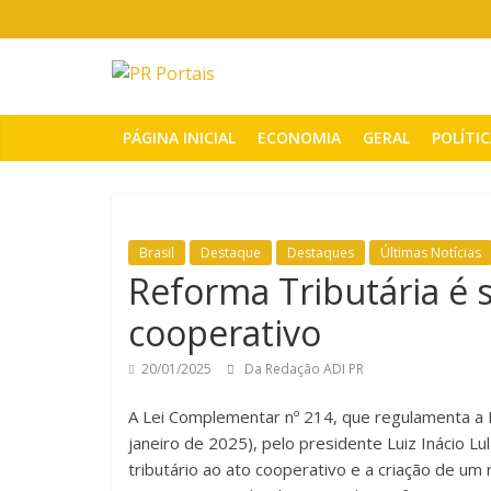
Pular
para
o
PR
conteúdo
Portais
PÁGINA INICIAL
ECONOMIA
GERAL
POLÍTI
Portal
de
notícias
Brasil
Destaque
Destaques
Últimas Notícias
do
Reforma Tributária é
Paraná
cooperativo
20/01/2025
Da Redação ADI PR
A Lei Complementar nº 214, que regulamenta a R
janeiro de 2025), pelo presidente Luiz Inácio L
tributário ao ato cooperativo e a criação de um