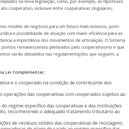
templados na nova legislação, como, por exemplo, as hipóteses
ato cooperativo, inclusive entre cooperativas singulares,
mo modelo de negócios para um futuro mais inclusivo, justo
rídica e possibilidade de atuação com maior eficiência para as
idencia a importância dos movimentos de articulação. O Sistema
 pontos remanescentes pleiteados pelo cooperativismo e que
 pontos serão debatidos nas regulamentações que seguem, a
na Lei Complementar:
ativa e o cooperado na condição de contribuinte dos
as operações das cooperativas com cooperados sujeitos ao
o do regime específico das cooperativas e das instituições
dito, reconhecendo o adequado tratamento tributário ao
ções de resíduos sólidos das cooperativas de reciclagem;
s operadoras de plano de saúde ao regime específico das