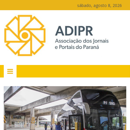
Pular
sábado, agosto 8, 2026
para
o
conteúdo
PR
Portais
Portal
de
notícias
do
Paraná