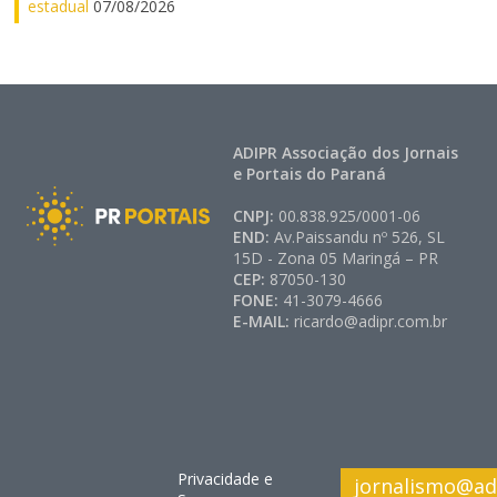
estadual
07/08/2026
ADIPR Associação dos Jornais
e Portais do Paraná
CNPJ:
00.838.925/0001-06
END:
Av.Paissandu nº 526, SL
15D - Zona 05 Maringá – PR
CEP:
87050-130
FONE:
41-3079-4666
E-MAIL:
ricardo@adipr.com.br
Privacidade e
jornalismo@ad