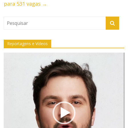
para 531 vagas
→
Reportagens e Vídeos
Tocador
de
vídeo