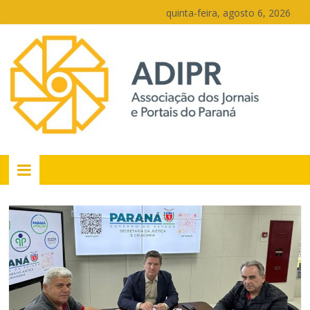
Pular
quinta-feira, agosto 6, 2026
para
o
conteúdo
PR
Portais
Portal
de
notícias
do
Paraná