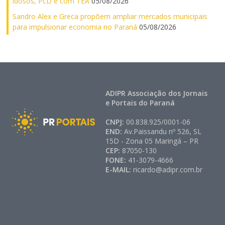
idosos, PcD e com TEA
05/08/2026
Sandro Alex e Greca propõem ampliar mercados municipais
para impulsionar economia no Paraná
05/08/2026
ADIPR Associação dos Jornais
e Portais do Paraná
CNPJ:
00.838.925/0001-06
END:
Av.Paissandu nº 526, SL
15D - Zona 05 Maringá – PR
CEP:
87050-130
FONE:
41-3079-4666
E-MAIL:
ricardo@adipr.com.br