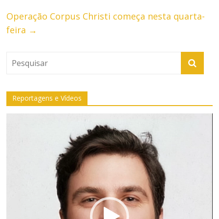
Operação Corpus Christi começa nesta quarta-
feira
→
Reportagens e Vídeos
Tocador
de
vídeo