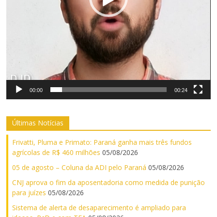
00:00
00:24
Últimas Notícias
Frivatti, Pluma e Primato: Paraná ganha mais três fundos
agrícolas de R$ 460 milhões
05/08/2026
05 de agosto – Coluna da ADI pelo Paraná
05/08/2026
CNJ aprova o fim da aposentadoria como medida de punição
para juízes
05/08/2026
Sistema de alerta de desaparecimento é ampliado para