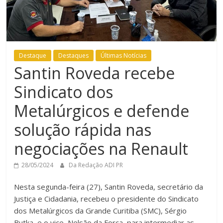
Destaque
Destaques
Últimas Notícias
Santin Roveda recebe
Sindicato dos
Metalúrgicos e defende
solução rápida nas
negociações na Renault
28/05/2024
Da Redação ADI PR
Nesta segunda-feira (27), Santin Roveda, secretário da
Justiça e Cidadania, recebeu o presidente do Sindicato
dos Metalúrgicos da Grande Curitiba (SMC), Sérgio
Butka, e o vice, Nelsão da Força, para intermediar as