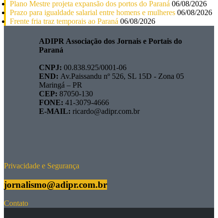
Plano Mestre projeta expansão dos portos do Paraná
06/08/2026
Prazo para igualdade salarial entre homens e mulheres
06/08/2026
Frente fria traz temporais ao Paraná
06/08/2026
ADIPR Associação dos Jornais e Portais do
Paraná
CNPJ:
00.838.925/0001-06
END:
Av.Paissandu nº 526, SL 15D - Zona 05
Maringá – PR
CEP:
87050-130
FONE:
41-3079-4666
E-MAIL:
ricardo@adipr.com.br
Privacidade e Segurança
jornalismo@adipr.com.br
Contato