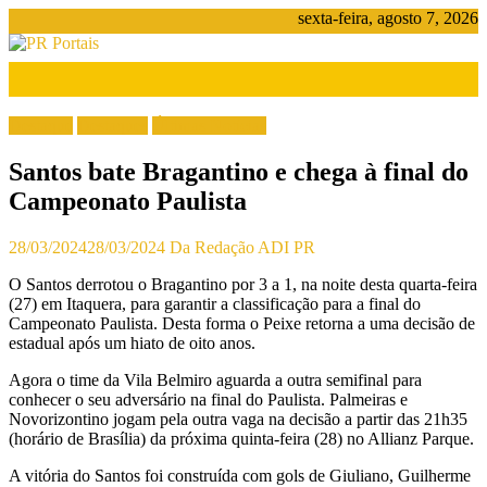
Pular
sexta-feira, agosto 7, 2026
para
o
conteúdo
PR
Portais
Destaque
Destaques
Últimas Notícias
Portal
Santos bate Bragantino e chega à final do
de
notícias
Campeonato Paulista
do
Paraná
28/03/2024
28/03/2024
Da Redação ADI PR
O Santos derrotou o Bragantino por 3 a 1, na noite desta quarta-feira
(27) em Itaquera, para garantir a classificação para a final do
Campeonato Paulista. Desta forma o Peixe retorna a uma decisão de
estadual após um hiato de oito anos.
Agora o time da Vila Belmiro aguarda a outra semifinal para
conhecer o seu adversário na final do Paulista. Palmeiras e
Novorizontino jogam pela outra vaga na decisão a partir das 21h35
(horário de Brasília) da próxima quinta-feira (28) no Allianz Parque.
A vitória do Santos foi construída com gols de Giuliano, Guilherme