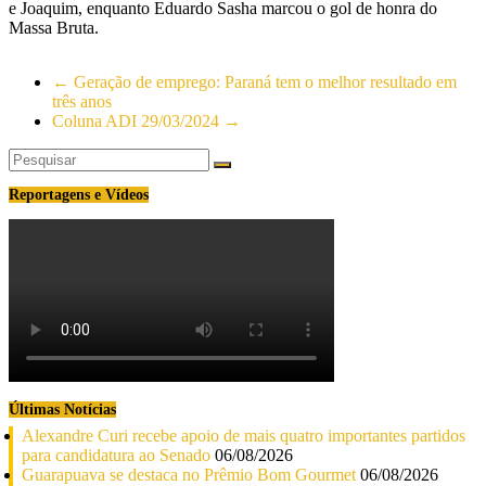
e Joaquim, enquanto Eduardo Sasha marcou o gol de honra do
Massa Bruta.
←
Geração de emprego: Paraná tem o melhor resultado em
três anos
Coluna ADI 29/03/2024
→
Reportagens e Vídeos
Últimas Notícias
Alexandre Curi recebe apoio de mais quatro importantes partidos
para candidatura ao Senado
06/08/2026
Guarapuava se destaca no Prêmio Bom Gourmet
06/08/2026