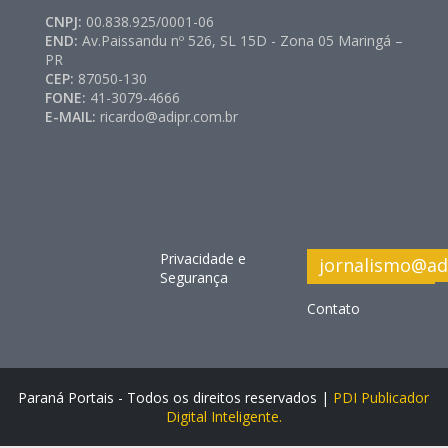
CNPJ:
00.838.925/0001-06
END:
Av.Paissandu nº 526, SL 15D - Zona 05 Maringá –
PR
CEP:
87050-130
FONE:
41-3079-4666
E-MAIL:
ricardo@adipr.com.br
Privacidade e
jornalismo@ad
Segurança
Contato
Paraná Portais - Todos os direitos reservados |
PDI Publicador
Digital Inteligente.