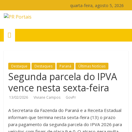
Pular
quarta-feira, agosto 5, 2026
para
o
PR
conteúdo
Portais
Portal
de
Destaque
Destaques
Paraná
Últimas Notícias
notícias
Segunda parcela do IPVA
do
Paraná
vence nesta sexta-feira
13/02/2026
Viviane Campos
GovPr
A Secretaria da Fazenda do Paraná e a Receita Estadual
informam que termina nesta sexta-feira (13) o prazo
para pagamento da segunda parcela do IPVA 2026 para
veículos com finais de placa 9 e 0. O atraso gera multa