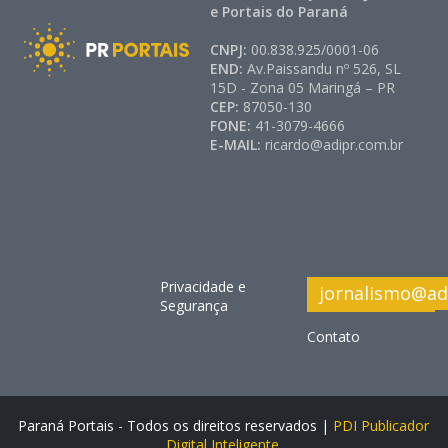
e Portais do Paraná
CNPJ:
00.838.925/0001-06
END:
Av.Paissandu nº 526, SL
15D - Zona 05 Maringá – PR
CEP:
87050-130
FONE:
41-3079-4666
E-MAIL:
ricardo@adipr.com.br
Privacidade e
jornalismo@ad
Segurança
Contato
Paraná Portais - Todos os direitos reservados |
PDI Publicador
Digital Inteligente.