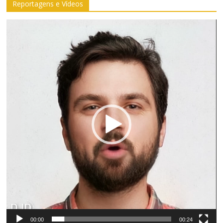
Reportagens e Vídeos
Tocador
de
vídeo
00:00
00:24