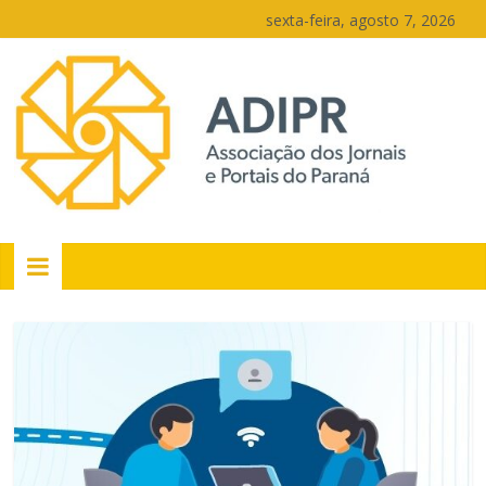
Pular
sexta-feira, agosto 7, 2026
para
o
conteúdo
PR
Portais
Portal
de
notícias
do
Paraná