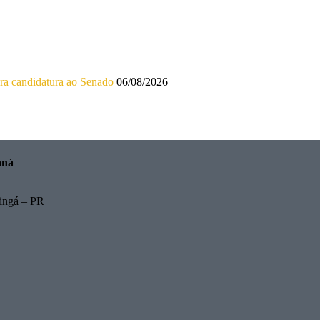
ara candidatura ao Senado
06/08/2026
aná
ingá – PR