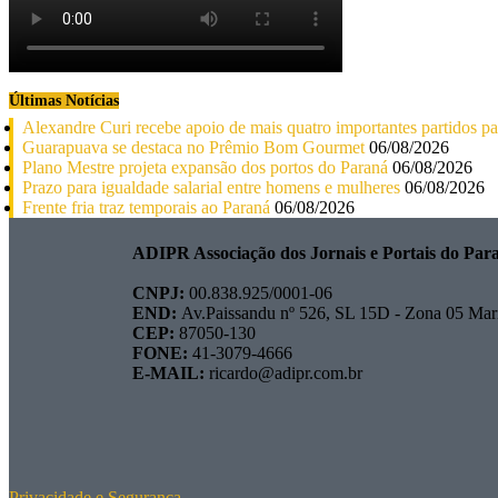
Últimas Notícias
Alexandre Curi recebe apoio de mais quatro importantes partidos p
Guarapuava se destaca no Prêmio Bom Gourmet
06/08/2026
Plano Mestre projeta expansão dos portos do Paraná
06/08/2026
Prazo para igualdade salarial entre homens e mulheres
06/08/2026
Frente fria traz temporais ao Paraná
06/08/2026
ADIPR Associação dos Jornais e Portais do Par
CNPJ:
00.838.925/0001-06
END:
Av.Paissandu nº 526, SL 15D - Zona 05 Mar
CEP:
87050-130
FONE:
41-3079-4666
E-MAIL:
ricardo@adipr.com.br
Privacidade e Segurança