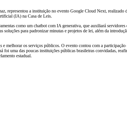
maz, representou a instituição no evento Google Cloud Next, realizado
tificial (IA) na Casa de Leis.
ramentas como um chatbot com IA generativa, que auxiliará servidores e
s soluções para padronizar minutas e projetos de lei, além da introdução
fas e melhorar os serviços públicos. O evento contou com a participaç
á foi uma das poucas instituições públicas brasileiras convidadas, re
rlamento estadual.