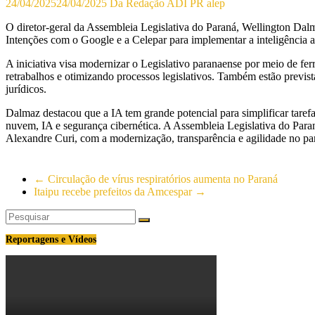
24/04/2025
24/04/2025
Da Redação ADI PR
alep
O diretor-geral da Assembleia Legislativa do Paraná, Wellington Dal
Intenções com o Google e a Celepar para implementar a inteligência ar
A iniciativa visa modernizar o Legislativo paranaense por meio de fer
retrabalhos e otimizando processos legislativos. Também estão prevista
jurídicos.
Dalmaz destacou que a IA tem grande potencial para simplificar tare
nuvem, IA e segurança cibernética. A Assembleia Legislativa do Paran
Alexandre Curi, com a modernização, transparência e agilidade no pa
←
Circulação de vírus respiratórios aumenta no Paraná
Itaipu recebe prefeitos da Amcespar
→
Reportagens e Vídeos