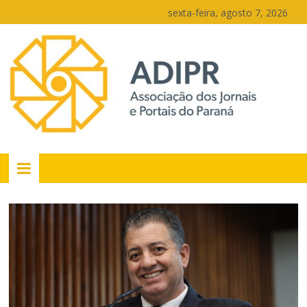
Pular
sexta-feira, agosto 7, 2026
para
o
conteúdo
PR
Portais
Portal
de
notícias
do
Paraná