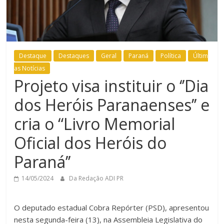
Destaque
Destaques
Geral
Paraná
Política
Últim
as Notícias
Projeto visa instituir o ‘’Dia
dos Heróis Paranaenses’’ e
cria o “Livro Memorial
Oficial dos Heróis do
Paraná’’
14/05/2024
Da Redação ADI PR
O deputado estadual Cobra Repórter (PSD), apresentou
nesta segunda-feira (13), na Assembleia Legislativa do