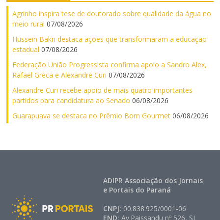
Agrinho inspira tese de doutorado sobre qualidade da água no
meio rural
07/08/2026
Hussein Bakri destaca ações que transformaram a educação
estadual
07/08/2026
Federação União Progressista confirma apoio a Sandro Alex,
Rafael Greca e Alexandre Curi
07/08/2026
Alexandre Curi recebe apoio de mais quatro importantes
partidos para candidatura ao Senado
06/08/2026
Guarapuava se destaca no Prêmio Bom Gourmet
06/08/2026
ADIPR Associação dos Jornais
e Portais do Paraná
CNPJ:
00.838.925/0001-06
END:
Av.Paissandu nº 526, SL