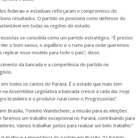
 federais e estaduais reforçaram o compromisso do
 bons resultados. O partido se posiciona como defensor do
stentável em todas as regiões do estado.
essistas se consolida como um partido estratégico. “É preciso
erder o bom senso, o equilíbrio e o rumo para onde queremos
s replicar esse modelo para todo o país”, disse.
scimento da bancada e a competência do partido na
gócio.
 em todos os cantos do Paraná. É o estado que mais tem
 na Assembleia Legislativa a bancada cresce a cada dia. Hoje
gro brasileiro e o produtor rural como o Progressistas”.
em Brasília, Toninho Wandscheer, a missão para as eleições
 faremos um trabalho excepcional no Paraná, contribuindo para
adores. Vamos trabalhar juntos para realizar um belo trabalho.”
trabalho e a importância do partido em Brasília. “O Partido