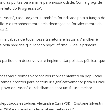
abriu as portas para mim e para nossa cidade. Com a graça de
efeito do Progressista”.
raná, Cida Borghetti, também foi indicada para a função de
flete o reconhecimento pela dedicação ao fortalecimento da
raná.
ha cabeça de toda nossa trajetória e história. A mulher é
 pela honraria que recebo hoje”, afirmou Cida, a primeira
 partido em desenvolver e implementar políticas públicas que
pessoas e somos verdadeiros representantes da população.
amos prontos para contribuir significativamente para o Brasil.
 povo do Paraná e trabalhamos para um futuro melhor”,
tados estaduais Alexandre Curi (PSD), Cristiane Silvestri
r (SD) e o deputado federal Vermelho (PSD).