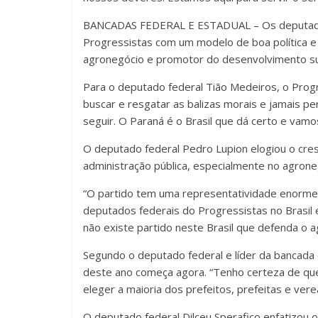
BANCADAS FEDERAL E ESTADUAL – Os deputados
Progressistas com um modelo de boa política e
agronegócio e promotor do desenvolvimento su
Para o deputado federal Tião Medeiros, o Progr
buscar e resgatar as balizas morais e jamais p
seguir. O Paraná é o Brasil que dá certo e vamo
O deputado federal Pedro Lupion elogiou o cre
administração pública, especialmente no agrone
“O partido tem uma representatividade enorme
deputados federais do Progressistas no Brasil e
não existe partido neste Brasil que defenda o a
Segundo o deputado federal e líder da bancada 
deste ano começa agora. “Tenho certeza de que
eleger a maioria dos prefeitos, prefeitas e vere
O deputado federal Dilceu Sperafico enfatizou o 