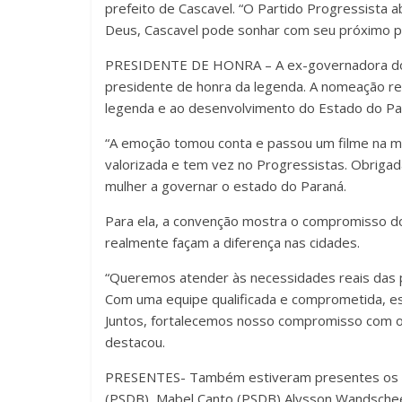
prefeito de Cascavel. “O Partido Progressista 
Deus, Cascavel pode sonhar com seu próximo pr
PRESIDENTE DE HONRA – A ex-governadora do Pa
presidente de honra da legenda. A nomeação re
legenda e ao desenvolvimento do Estado do Pa
“A emoção tomou conta e passou um filme na min
valorizada e tem vez no Progressistas. Obrigada
mulher a governar o estado do Paraná.
Para ela, a convenção mostra o compromisso do
realmente façam a diferença nas cidades.
“Queremos atender às necessidades reais das 
Com uma equipe qualificada e comprometida, est
Juntos, fortalecemos nosso compromisso com o
destacou.
PRESENTES- Também estiveram presentes os depu
(PSDB), Mabel Canto (PSDB) Alysson Wandschee