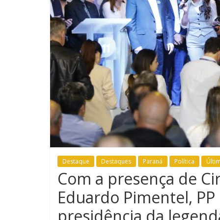
Destaque
Destaques
Paraná
Política
Últi
Com a presença de Cir
Eduardo Pimentel, PP 
presidência da legend