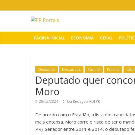
Pular
para
o
PR
conteúdo
Portais
PÁGINA INICIAL
ECONOMIA
GERAL
POLÍTI
Portal
de
notícias
Destaque
Destaques
Paraná
Política
Últi
do
Deputado quer concorr
Paraná
Moro
29/02/2024
Da Redação ADI PR
De acordo com o Estadão, a lista dos candidato
mais extensa. Moro corre o risco de ter o mand
PR). Senador entre 2011 e 2014, o deputado f