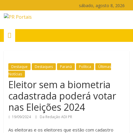
Pular
sábado, agosto 8, 2026
para
o
PR
conteúdo
Portais
Portal
de
Destaque
Destaques
Paraná
Política
Últimas
notícias
Notícias
do
Eleitor sem a biometria
Paraná
cadastrada poderá votar
nas Eleições 2024
19/09/2024
Da Redação ADI PR
As eleitoras e os eleitores que estão com cadastro