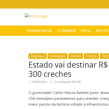
Pular
para
o
PR
conteúdo
Portais
PÁGINA INICIAL
ECONOMIA
GERAL
POLÍTI
Portal
de
notícias
Destaque
Destaques
Paraná
Política
Últi
do
Estado vai destinar R$
Paraná
300 creches
10/06/2024
Da Redação ADI PR
O governador Carlos Massa Ratinho Junior anun
258 municípios paranaenses para atender crianç
maior pacote da história voltado à infraestrutur