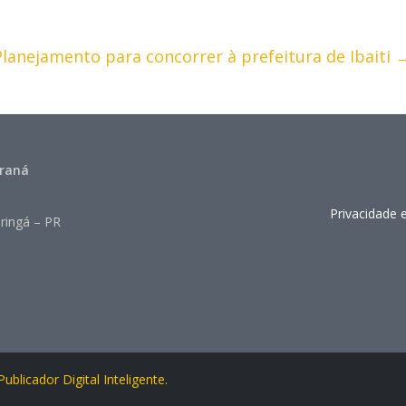
Planejamento para concorrer à prefeitura de Ibaiti
araná
Privacidade 
ringá – PR
ublicador Digital Inteligente.