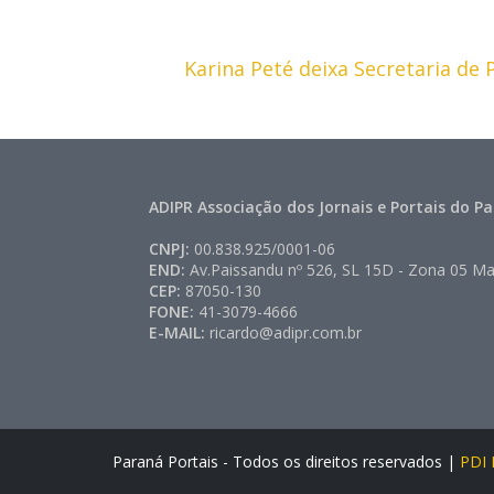
Karina Peté deixa Secretaria de 
ADIPR Associação dos Jornais e Portais do P
CNPJ:
00.838.925/0001-06
END:
Av.Paissandu nº 526, SL 15D - Zona 05 Ma
CEP:
87050-130
FONE:
41-3079-4666
E-MAIL:
ricardo@adipr.com.br
Paraná Portais - Todos os direitos reservados |
PDI P