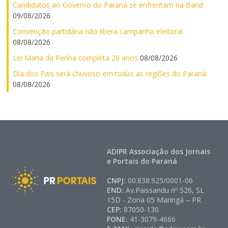
Candidatos ao Governo do Paraná se enfrentam na Band
09/08/2026
Convenção partidária não libera campanha eleitoral
08/08/2026
Lei Maria da Penha completa 20 anos
08/08/2026
Dia dos Pais será chuvoso em todas as regiões do Paraná
08/08/2026
ADIPR Associação dos Jornais
e Portais do Paraná
CNPJ:
00.838.925/0001-06
END:
Av.Paissandu nº 526, SL
15D - Zona 05 Maringá – PR
CEP:
87050-130
FONE:
41-3079-4666