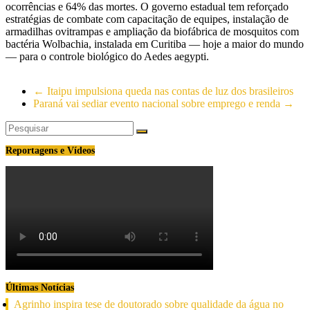
ocorrências e 64% das mortes. O governo estadual tem reforçado
estratégias de combate com capacitação de equipes, instalação de
armadilhas ovitrampas e ampliação da biofábrica de mosquitos com
bactéria Wolbachia, instalada em Curitiba — hoje a maior do mundo
— para o controle biológico do Aedes aegypti.
←
Itaipu impulsiona queda nas contas de luz dos brasileiros
Paraná vai sediar evento nacional sobre emprego e renda
→
Reportagens e Vídeos
Últimas Notícias
Agrinho inspira tese de doutorado sobre qualidade da água no