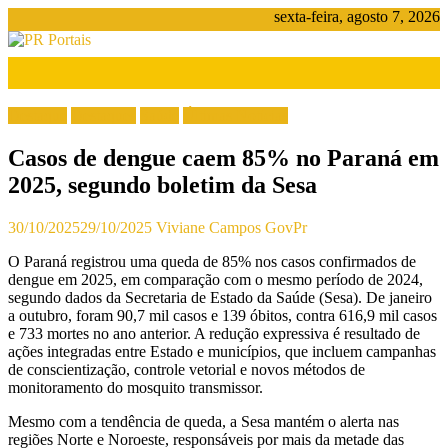
Pular
sexta-feira, agosto 7, 2026
para
o
conteúdo
PR
Portais
Destaque
Destaques
Saúde
Últimas Notícias
Portal
Casos de dengue caem 85% no Paraná em
de
notícias
2025, segundo boletim da Sesa
do
Paraná
30/10/2025
29/10/2025
Viviane Campos
GovPr
O Paraná registrou uma queda de 85% nos casos confirmados de
dengue em 2025, em comparação com o mesmo período de 2024,
segundo dados da Secretaria de Estado da Saúde (Sesa). De janeiro
a outubro, foram 90,7 mil casos e 139 óbitos, contra 616,9 mil casos
e 733 mortes no ano anterior. A redução expressiva é resultado de
ações integradas entre Estado e municípios, que incluem campanhas
de conscientização, controle vetorial e novos métodos de
monitoramento do mosquito transmissor.
Mesmo com a tendência de queda, a Sesa mantém o alerta nas
regiões Norte e Noroeste, responsáveis por mais da metade das