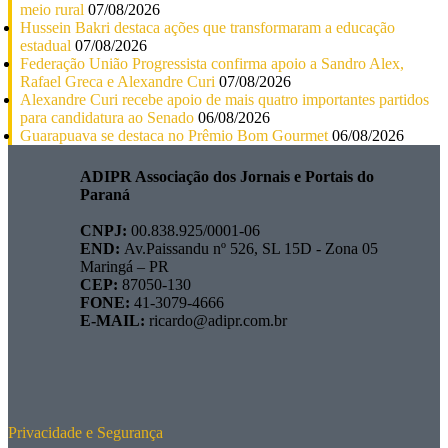
meio rural
07/08/2026
Hussein Bakri destaca ações que transformaram a educação
estadual
07/08/2026
Federação União Progressista confirma apoio a Sandro Alex,
Rafael Greca e Alexandre Curi
07/08/2026
Alexandre Curi recebe apoio de mais quatro importantes partidos
para candidatura ao Senado
06/08/2026
Guarapuava se destaca no Prêmio Bom Gourmet
06/08/2026
ADIPR Associação dos Jornais e Portais do
Paraná
CNPJ:
00.838.925/0001-06
END:
Av.Paissandu nº 526, SL 15D - Zona 05
Maringá – PR
CEP:
87050-130
FONE:
41-3079-4666
E-MAIL:
ricardo@adipr.com.br
Privacidade e Segurança