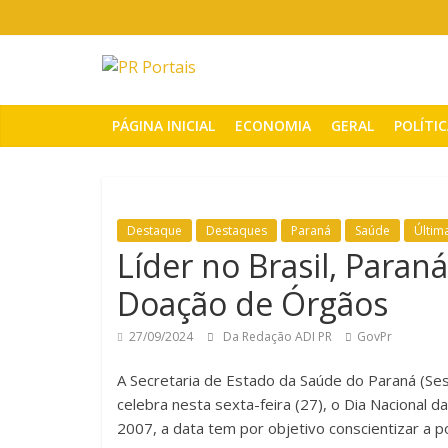
Pular
para
o
PR
conteúdo
Portais
PÁGINA INICIAL
ECONOMIA
GERAL
POLÍTI
Portal
de
notícias
Destaque
Destaques
Paraná
Saúde
Últim
do
Líder no Brasil, Paran
Paraná
Doação de Órgãos
27/09/2024
Da Redação ADI PR
GovPr
A Secretaria de Estado da Saúde do Paraná (Se
celebra nesta sexta-feira (27), o Dia Nacional d
2007, a data tem por objetivo conscientizar a p