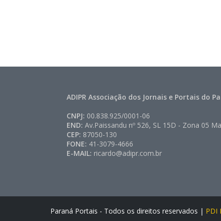
ADIPR Associação dos Jornais e Portais do P
CNPJ:
00.838.925/0001-06
END:
Av.Paissandu nº 526, SL 15D - Zona 05 Ma
CEP:
87050-130
FONE:
41-3079-4666
E-MAIL:
ricardo@adipr.com.br
Paraná Portais - Todos os direitos reservados |
PDI P