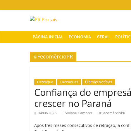
Pular
para
o
PR
conteúdo
Portais
PÁGINA INICIAL
ECONOMIA
GERAL
POLÍTI
Portal
#FecomércioPR
de
notícias
do
Paraná
Destaque
Destaques
Últimas Notícias
Confiança do empresár
crescer no Paraná
04/08/2026
Viviane Campos
#FecomércioPR
Após três meses consecutivos de retração, a conf