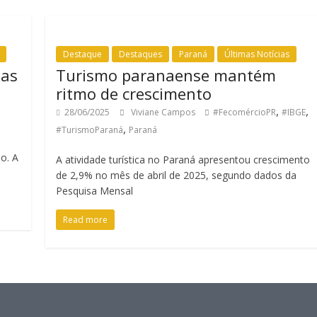
Destaque
Destaques
Paraná
Últimas Notícias
ias
Turismo paranaense mantém
ritmo de crescimento
,
,
28/06/2025
Viviane Campos
#FecomércioPR
#IBGE
,
#TurismoParaná
Paraná
e
o. A
A atividade turística no Paraná apresentou crescimento
de 2,9% no mês de abril de 2025, segundo dados da
Pesquisa Mensal
Read more