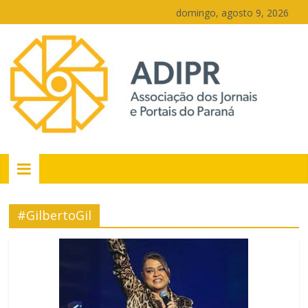
Pular
domingo, agosto 9, 2026
para
o
conteúdo
PR
Portais
#GilbertoGil
Portal
de
notícias
do
Paraná