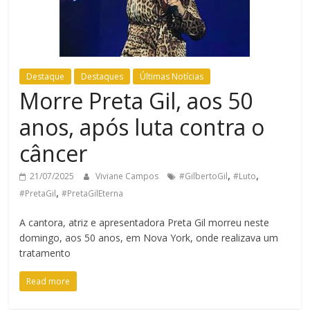
Destaque
Destaques
Últimas Notícias
Morre Preta Gil, aos 50
anos, após luta contra o
câncer
,
,
21/07/2025
Viviane Campos
#GilbertoGil
#Luto
,
#PretaGil
#PretaGilEterna
A cantora, atriz e apresentadora Preta Gil morreu neste
domingo, aos 50 anos, em Nova York, onde realizava um
tratamento
Read more