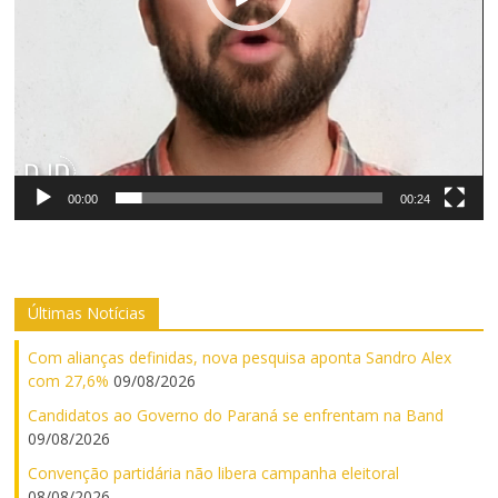
00:00
00:24
Últimas Notícias
Com alianças definidas, nova pesquisa aponta Sandro Alex
com 27,6%
09/08/2026
Candidatos ao Governo do Paraná se enfrentam na Band
09/08/2026
Convenção partidária não libera campanha eleitoral
08/08/2026