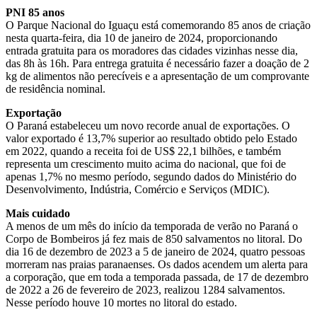
PNI 85 anos
O Parque Nacional do Iguaçu está comemorando 85 anos de criação
nesta quarta-feira, dia 10 de janeiro de 2024, proporcionando
entrada gratuita para os moradores das cidades vizinhas nesse dia,
das 8h às 16h. Para entrega gratuita é necessário fazer a doação de 2
kg de alimentos não perecíveis e a apresentação de um comprovante
de residência nominal.
Exportação
O Paraná estabeleceu um novo recorde anual de exportações. O
valor exportado é 13,7% superior ao resultado obtido pelo Estado
em 2022, quando a receita foi de US$ 22,1 bilhões, e também
representa um crescimento muito acima do nacional, que foi de
apenas 1,7% no mesmo período, segundo dados do Ministério do
Desenvolvimento, Indústria, Comércio e Serviços (MDIC).
Mais cuidado
A menos de um mês do início da temporada de verão no Paraná o
Corpo de Bombeiros já fez mais de 850 salvamentos no litoral. Do
dia 16 de dezembro de 2023 a 5 de janeiro de 2024, quatro pessoas
morreram nas praias paranaenses. Os dados acendem um alerta para
a corporação, que em toda a temporada passada, de 17 de dezembro
de 2022 a 26 de fevereiro de 2023, realizou 1284 salvamentos.
Nesse período houve 10 mortes no litoral do estado.