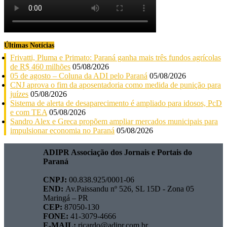
Últimas Notícias
Frivatti, Pluma e Primato: Paraná ganha mais três fundos agrícolas
de R$ 460 milhões
05/08/2026
05 de agosto – Coluna da ADI pelo Paraná
05/08/2026
CNJ aprova o fim da aposentadoria como medida de punição para
juízes
05/08/2026
Sistema de alerta de desaparecimento é ampliado para idosos, PcD
e com TEA
05/08/2026
Sandro Alex e Greca propõem ampliar mercados municipais para
impulsionar economia no Paraná
05/08/2026
ADIPR Associação dos Jornais e Portais do
Paraná
CNPJ:
00.838.925/0001-06
END:
Av.Paissandu nº 526, SL 15D - Zona 05
Maringá – PR
CEP:
87050-130
FONE:
41-3079-4666
E-MAIL:
ricardo@adipr.com.br