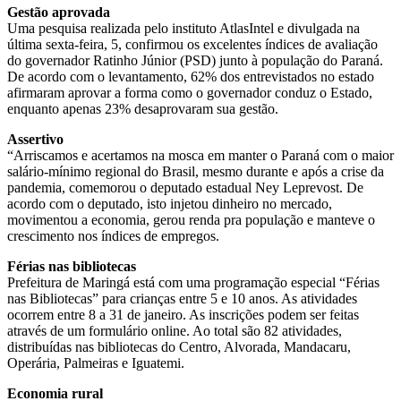
Gestão aprovada
Uma pesquisa realizada pelo instituto AtlasIntel e divulgada na
última sexta-feira, 5, confirmou os excelentes índices de avaliação
do governador Ratinho Júnior (PSD) junto à população do Paraná.
De acordo com o levantamento, 62% dos entrevistados no estado
afirmaram aprovar a forma como o governador conduz o Estado,
enquanto apenas 23% desaprovaram sua gestão.
Assertivo
“Arriscamos e acertamos na mosca em manter o Paraná com o maior
salário-mínimo regional do Brasil, mesmo durante e após a crise da
pandemia, comemorou o deputado estadual Ney Leprevost. De
acordo com o deputado, isto injetou dinheiro no mercado,
movimentou a economia, gerou renda pra população e manteve o
crescimento nos índices de empregos.
Férias nas bibliotecas
Prefeitura de Maringá está com uma programação especial “Férias
nas Bibliotecas” para crianças entre 5 e 10 anos. As atividades
ocorrem entre 8 a 31 de janeiro. As inscrições podem ser feitas
através de um formulário online. Ao total são 82 atividades,
distribuídas nas bibliotecas do Centro, Alvorada, Mandacaru,
Operária, Palmeiras e Iguatemi.
Economia rural